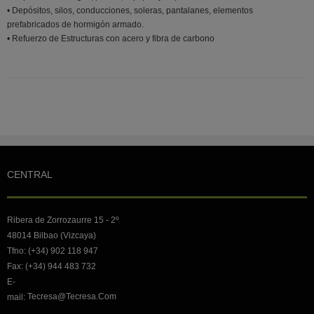
• Depósitos, silos, conducciones, soleras, pantalanes, elementos
prefabricados de hormigón armado.
• Refuerzo de Estructuras con acero y fibra de carbono
CENTRAL
Ribera de Zorrozaurre 15 - 2º
48014 Bilbao (Vizcaya)
Tfno: (+34) 902 118 947
Fax: (+34) 944 483 732
E-
Tecresa@tecresa.com
mail: