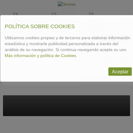
(+34) 94 448 37 30
(+34) 678 474 548
tecresa@tecresa.com
POLÍTICA SOBRE COOKIES
Utilizamos cookies propias y de terceros para elaborar información
CONTACTAR
estadística y mostrarle publicidad personalizada a través del
análisis de su navegación. Si continua navegando acepta su uso.
Más información y política de Cookies
.
Aceptar
Buscar