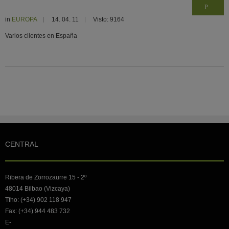
in
EUROPA
14. 04. 11
Visto: 9164
Varios clientes en España
CENTRAL
Ribera de Zorrozaurre 15 - 2º
48014 Bilbao (Vizcaya)
Tfno: (+34) 902 118 947
Fax: (+34) 944 483 732
E-