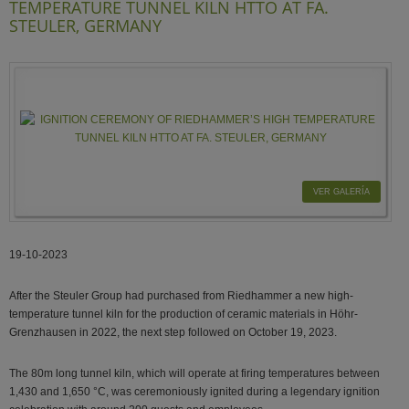
TEMPERATURE TUNNEL KILN HTTO AT FA.
STEULER, GERMANY
VER GALERÍA
19-10-2023
After the Steuler Group had purchased from Riedhammer a new high-
temperature tunnel kiln for the production of ceramic materials in Höhr-
Grenzhausen in 2022, the next step followed on October 19, 2023.
The 80m long tunnel kiln, which will operate at firing temperatures between
1,430 and 1,650 °C, was ceremoniously ignited during a legendary ignition