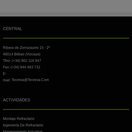
Inicio
Anterior
1
2
3
4
5
6
7
8
9
10
Siguiente
Final
CENTRAL
Ribera de Zorrozaurre 15 - 2º
48014 Bilbao (Vizcaya)
Tfno: (+34) 902 118 947
Fax: (+34) 944 483 732
E-
Tecresa@tecresa.com
mail:
ACTIVIDADES
Montaje Refractario
Ingeniería De Refractario
Mantenimiento Industrial