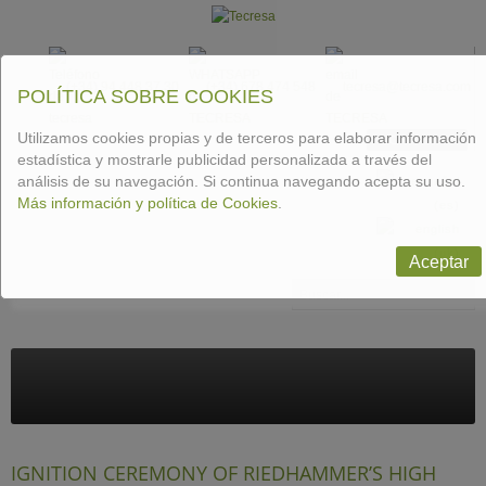
(+34) 94 448 37 30
(+34) 678 474 548
tecresa@tecresa.com
POLÍTICA SOBRE COOKIES
Utilizamos cookies propias y de terceros para elaborar información
CONTACTAR
estadística y mostrarle publicidad personalizada a través del
análisis de su navegación. Si continua navegando acepta su uso.
Más información y política de Cookies
.
Aceptar
Buscar
IGNITION CEREMONY OF RIEDHAMMER’S HIGH