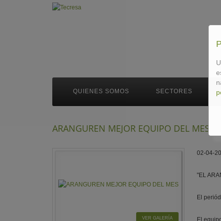
U
e
n
QUIENES SOMOS
SECTORES
p
ARANGUREN MEJOR EQUIPO DEL MES
02-04-2
"EL AR
El perió
VER GALERÍA
El equip