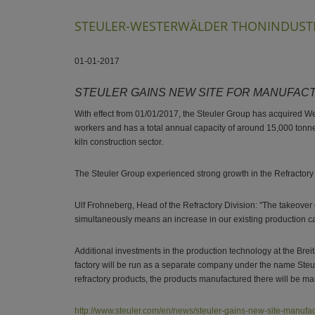
STEULER-WESTERWÄLDER THONINDUST
01-01-2017
STEULER GAINS NEW SITE FOR MANUFAC
With effect from 01/01/2017, the Steuler Group has acquired We
workers and has a total annual capacity of around 15,000 tonnes,
kiln construction sector.
The Steuler Group experienced strong growth in the Refractory D
Ulf Frohneberg, Head of the Refractory Division: "The takeover of
simultaneously means an increase in our existing production capa
Additional investments in the production technology at the Brei
factory will be run as a separate company under the name Steul
refractory products, the products manufactured there will be
http://www.steuler.com/en/news/steuler-gains-new-site-manufact