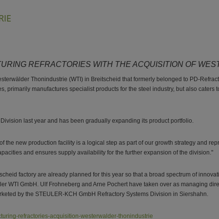
RIE
TURING REFRACTORIES WITH THE ACQUISITION OF WE
sterwälder Thonindustrie (WTI) in Breitscheid that formerly belonged to PD-Refrac
 primarily manufactures specialist products for the steel industry, but also caters t
ivision last year and has been gradually expanding its product portfolio.
 the new production facility is a logical step as part of our growth strategy and repr
cities and ensures supply availability for the further expansion of the division."
tscheid factory are already planned for this year so that a broad spectrum of innov
er WTI GmbH. Ulf Frohneberg and Arne Pochert have taken over as managing directors
 marketed by the STEULER-KCH GmbH Refractory Systems Division in Siershahn.
uring-refractories-acquisition-westerwalder-thonindustrie