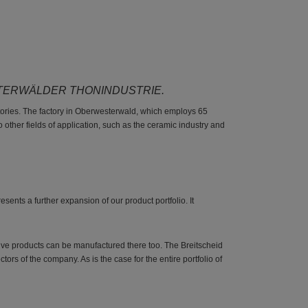
STERWÄLDER THONINDUSTRIE.
tories. The factory in Oberwesterwald, which employs 65
o other fields of application, such as the ceramic industry and
esents a further expansion of our product portfolio. It
ative products can be manufactured there too. The Breitscheid
 of the company. As is the case for the entire portfolio of