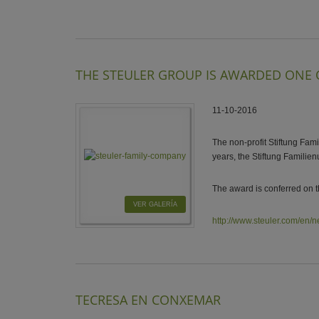
THE STEULER GROUP IS AWARDED ONE
11-10-2016
The non-profit Stiftung Fa
years, the Stiftung Famili
The award is conferred on t
VER GALERÍA
http://www.steuler.com/en
TECRESA EN CONXEMAR