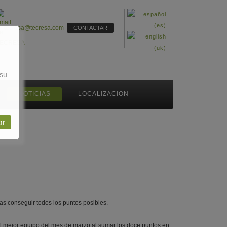
tecresa@tecresa.com
CONTACTAR
 su
NOTICIAS
LOCALIZACION
ar
as conseguir todos los puntos posibles.
mejor equipo del mes de marzo al sumar los doce puntos en