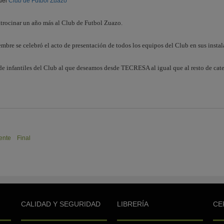
del
Club de Fútbol Zuazo
rocinar un año más al Club de Futbol Zuazo.
mbre se celebró el acto de presentación de todos los equipos del Club en sus instal
de infantiles del Club al que deseamos desde TECRESA al igual que al resto de cat
ente
Final
CALIDAD Y SEGURIDAD
LIBRERÍA
CE