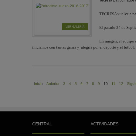
Tecresa patrocinador 
TECRESA vuelve a pat
VER GALERÍA
El pasado 24 de Septie
En imagen, el equipo 
iniciamos con tantas ganas y alegría por el deporte y el fútbol.
Inicio
Anterior
3
4
5
6
7
8
9
10
11
12
Sigui
CENTRAL
ACTIVIDADES