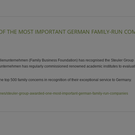
 OF THE MOST IMPORTANT GERMAN FAMILY-RUN CO
milienunternehmen (Family Business Foundation) has recognised the Steuler Group 
enunternehmen has regularly commissioned renowned academic institutes to evaluat
he top 500 family concerns in recognition of their exceptional service to Germany.
/news/steuler-group-awarded-one-most-important-german-family-run-companies