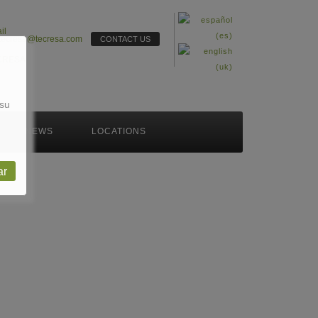
tecresa@tecresa.com
CONTACT US
 su
NEWS
LOCATIONS
ar