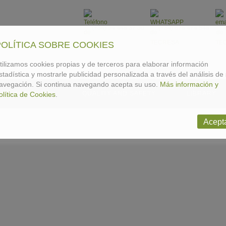
(+34) 94 448 37 30
(+34) 678 474 548
POLÍTICA SOBRE COOKIES
tilizamos cookies propias y de terceros para elaborar información
Buscar
stadística y mostrarle publicidad personalizada a través del análisis de
avegación. Si continua navegando acepta su uso.
Más información y
ACTIVITIES
QUALITY AND SAFETY
LIBRARY
olítica de Cookies
.
Acept