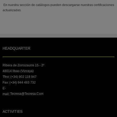
En nuestra sección de catálogos pueden descargarse nuestras certificaciones
actualizadas.
HEADQUARTER
Ribera de Zorrozaurre 15 - 2º
48014 ilbao (Vizcaya)
Tfno: (+34) 902 118 947
Fax: (+34) 944 483 732
E-
Tecresa@tecresa.com
mail:
ACTIVITIES